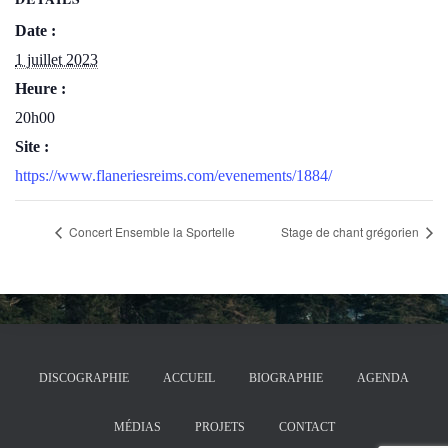
Date :
1 juillet 2023
Heure :
20h00
Site :
https://www.flaneriesreims.com/evenements/1884/
Concert Ensemble la Sportelle
Stage de chant grégorien
DISCOGRAPHIE
ACCUEIL
BIOGRAPHIE
AGENDA
MÉDIAS
PROJETS
CONTACT