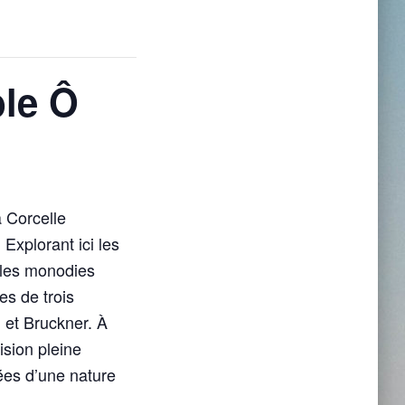
ble Ô
a Corcelle
 Explorant ici les
 les monodies
es de trois
 et Bruckner. À
sion pleine
ées d’une nature