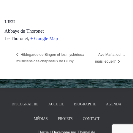
LIEU
Abbaye du Thoronet
Le Thoronet
,
+ Google Map
Ave Maria, oui…
Hildegarde de Bingen et les mystérieux
musiciens des chapiteaux de Cluny
mais lequel?
DISCOGRAPHIE
ACCUEIL
BIOGRAPHIE
AGENDA
MÉDIAS
PROJETS
CONTACT
Hestia | Développé par
ThemeIsle