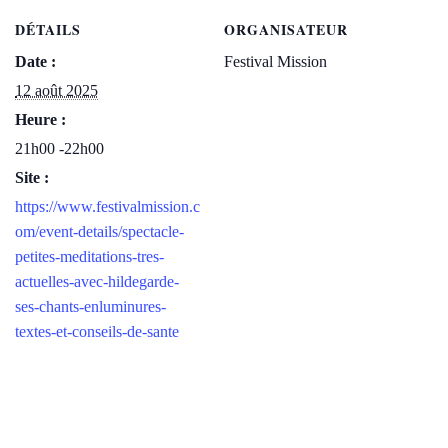
DÉTAILS
ORGANISATEUR
Date :
Festival Mission
12 août 2025
Heure :
21h00 -22h00
Site :
https://www.festivalmission.c
om/event-details/spectacle-
petites-meditations-tres-
actuelles-avec-hildegarde-
ses-chants-enluminures-
textes-et-conseils-de-sante