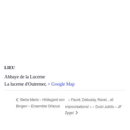
LIEU
Abbaye de la Lucerne
La lucerne d'Outremer
,
+ Google Map
« Fauré, Debussy, Ravel…et
Stella Maris – Hildegard von
Bingen – Ensemble Oriscus
improvisations! » – Dulci Jubilo – JF
Zygel