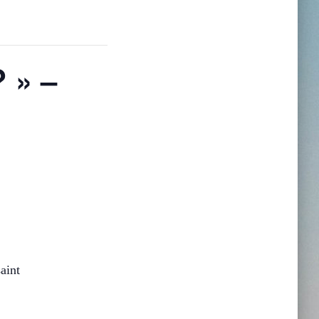
? » –
aint