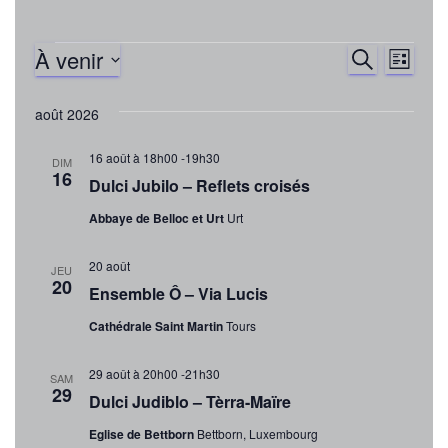
À venir
Agenda
R
N
R
L
E
I
S
C
a
e
S
H
é
août 2026
T
E
v
l
E
c
R
16 août à 18h00
-
19h30
e
DIM
C
i
16
Dulci Jubilo – Reflets croisés
H
c
h
E
g
t
Abbaye de Belloc et Urt
Urt
e
i
a
o
20 août
JEU
r
20
t
n
Ensemble Ô – Via Lucis
n
i
Cathédrale Saint Martin
Tours
c
e
o
z
h
29 août à 20h00
-
21h30
SAM
u
29
n
Dulci Judiblo – Tèrra-Maïre
n
e
Eglise de Bettborn
Bettborn, Luxembourg
d
e