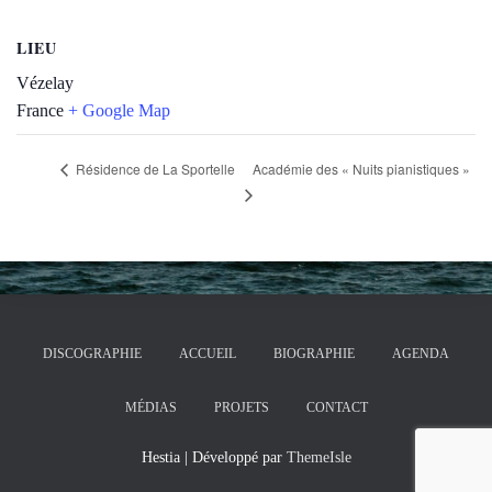
LIEU
Vézelay
France
+ Google Map
Académie des « Nuits pianistiques »
Résidence de La Sportelle
DISCOGRAPHIE
ACCUEIL
BIOGRAPHIE
AGENDA
MÉDIAS
PROJETS
CONTACT
Hestia | Développé par
ThemeIsle